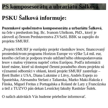
PS komposesorátu a ubrariátu Šalková
PSKU Šalková informuje:
Pozemkové spoločenstvo komposesorátu a urbariátu Šalková
,
na čele s predsedom Ing. Bc. Ivanom Uhríkom, PhD., ktorý je
zároveň aj členom Predstavenstva ZVSaSL BBK sa zapojilo do
projektu SMURF.
„Projekt SMURF je európsky projekt vlastníkov lesov, financovaný
prostredníctvom programu Horizon Europe vo výške 5,4 mil. eur,
ktorého cieľom je podpora trvalo udržateľného obhospodarovania
lesov s malou výmerou naprieč celou Európou. Podľa informácii
ktoré máme, ktoré sú dostupné členmi poradného zboru projektu sú
významní odborníci v oblasti, ktorú projekt SMURF zastrešuje –
Brett Butler z USA, Diana Lukmine z Litvy, Andrés Espejo zo
Španielska, Alessandra Stefani z Talianska, Marko Maki-Hakola z
Fínska, Miguel Freitas z Portugalska a Roland de Lary z Francúzska
a tiež z TUZVO pán dekan Lesníckej fakulty Rastislav Šulek.
O našich aktivitách Vás budeme priebežne informovať.