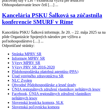
pracovnej sily v LH – existenčná výzva pre lesníctvo
Obhospodarovanie lesov čelí […] ...
Kancelária PSKU Šalková sa zúčastnila
konferencie SMURF v Ríme
Kancelária PSKU Šalková informuje, že 20. – 22. mája 2025 sa na
pôde Organizácie Spojených národov pre výživu a
poľnohospodárstvo […] ...
Odporúčané stránky:
Stránka MPRV SR
Informuje MPRV SR
Výzvy MPRV SR
Výzvy PRV SR 2016-2020
Pôdohospodárska platobná agentúra (PPA)
Úrad verejného zdravotníctva SR
NLC Zvolen
Obvodné Pôdohospodárske a lesné úrady
ÚNIA regionálnych združení vlastníkov neštátnych lesov
Facebook, ÚNIA regionálnych združení vlastníkov
neštátnych lesov
Slovenská lesnícka komora, SLK
Slovenská poľovnícka komora