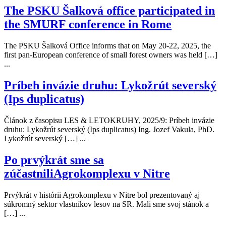
The PSKU Šalková office participated in
the SMURF conference in Rome
The PSKU Šalková Office informs that on May 20-22, 2025, the
first pan-European conference of small forest owners was held […]
...
Príbeh invázie druhu: Lykožrút severský
(Ips duplicatus)
Článok z časopisu LES & LETOKRUHY, 2025/9: Príbeh invázie
druhu: Lykožrút severský (Ips duplicatus) Ing. Jozef Vakula, PhD.
Lykožrút severský […] ...
Po prvýkrát sme sa
zúčastniliAgrokomplexu v Nitre
Prvýkrát v histórii Agrokomplexu v Nitre bol prezentovaný aj
súkromný sektor vlastníkov lesov na SR. Mali sme svoj stánok a
[…] ...