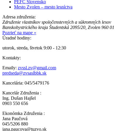
PEFC Slovensko
Mesto Zvolen – mesto lesníctva
Adresa združenia:
Združenie vlastníkov spoločenstevných a súkromných lesov
Banskobystrického kraja
Študentská 2095/20,
Zvolen 960 01
Pozrieť na mape »
Úradné hodiny:
utorok, streda, štvrtok 9:00 - 12:30
Kontakty:
Emaily:
zvssl.zv@gmail.com
predseda@zvsaslbbk.sk
Kancelária: 045/5479176
Kancelár Združenia :
Ing. Dušan Hajšel
0903 550 656
Ekonómka Združenia :
Jana Paučová
045/5206 880
jana.paucova@tuzvo.sk