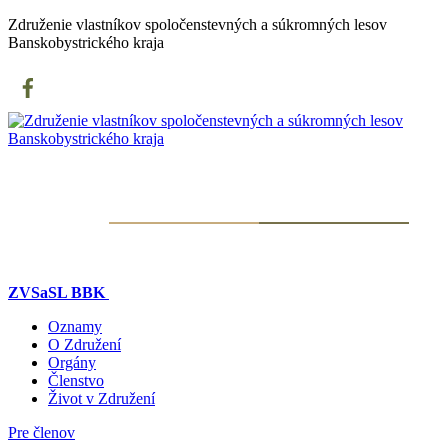
Združenie vlastníkov spoločenstevných a súkromných lesov
Banskobystrického kraja
ZVSaSL BBK
Oznamy
O Združení
Orgány
Členstvo
Život v Združení
Pre členov