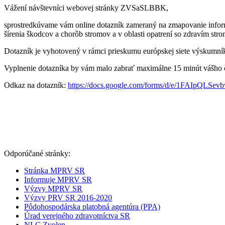
Vážení návštevníci webovej stránky ZVSaSLBBK,
sprostredkúvame vám online dotazník zameraný na zmapovanie informo
šírenia škodcov a chorôb stromov a v oblasti opatrení so zdravím str
Dotazník je vyhotovený v rámci prieskumu európskej siete výskumn
Vyplnenie dotazníka by vám malo zabrať maximálne 15 minút vášho 
Odkaz na dotazník:
https://docs.google.com/forms/d/e/1FAI
Odporúčané stránky:
Stránka MPRV SR
Informuje MPRV SR
Výzvy MPRV SR
Výzvy PRV SR 2016-2020
Pôdohospodárska platobná agentúra (PPA)
Úrad verejného zdravotníctva SR
NLC Zvolen