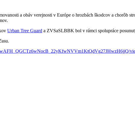
vanosti a obáv verejnosti v Európe o hrozbách škodcov a chorôb stro
omov.
íkov
Urban Tree Guard
a ZVSaSLBBK bol v rámci spolupráce posunutý 
času.
pQLSevbwAFH_QGCTz6wNocB_22yKfwNVVm1KtQdVg27JHwzH6jjQ/vi