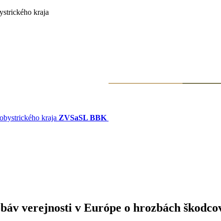
strického kraja
ZVSaSL BBK
báv verejnosti v Európe o hrozbách škodco