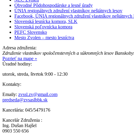
Obvodné Pôdohospodárske a lesné úrady
ÚNIA regionálnych združení vlastníkov neštátnych lesov
Facebook, ÚNIA regionálnych združení vlastníkov neštátnych 
Slovenská lesnícka komora, SLK
Slovenská poľovnícka komora
PEFC Slovensko
Mesto Zvolen – mesto lesníctva
Adresa združenia:
Združenie vlastníkov spoločenstevných a súkromných lesov Banskoby
Pozrieť na mape »
Úradné hodiny:
utorok, streda, štvrtok 9:00 - 12:30
Kontakty:
Emaily:
zvssl.zv@gmail.com
predseda@zvsaslbbk.sk
Kancelária: 045/5479176
Kancelár Združenia :
Ing. Dušan Hajšel
0903 550 656