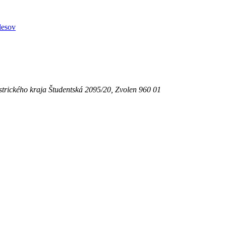
lesov
strického kraja
Študentská 2095/20,
Zvolen 960 01